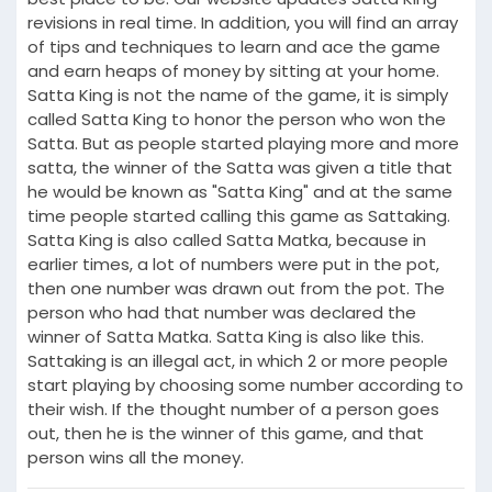
revisions in real time. In addition, you will find an array
of tips and techniques to learn and ace the game
and earn heaps of money by sitting at your home.
Satta King is not the name of the game, it is simply
called Satta King to honor the person who won the
Satta. But as people started playing more and more
satta, the winner of the Satta was given a title that
he would be known as "Satta King" and at the same
time people started calling this game as Sattaking.
Satta King is also called Satta Matka, because in
earlier times, a lot of numbers were put in the pot,
then one number was drawn out from the pot. The
person who had that number was declared the
winner of Satta Matka. Satta King is also like this.
Sattaking is an illegal act, in which 2 or more people
start playing by choosing some number according to
their wish. If the thought number of a person goes
out, then he is the winner of this game, and that
person wins all the money.