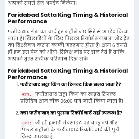
आपको सबसे तेज़ अपडेट मिलेगा।
Faridabad Satta King Timing & Historical
Performance
फरीदाबाद गेम का चार्ट हर महीने नए सिरे से अपडेट किया
जाता है। खिलाड़ियों के लिए पिछला रिकॉर्ड समझना और ट्रेंड
का विश्लेषण करना काफी मददगार होता है। शाम 6 बजते
ही हम इस पेज को ऑटो-रिफ्रेश मोड पर डाल देते हैं ताकि
आपको तुरंत सटीक परिणाम दिख सके।
Faridabad Satta King Timing & Historical
Performance
फरीदाबाद सट्टा किंग का रिजल्ट किस समय आता है?
फरीदाबाद सट्टा किंग का लाइव रिजल्ट
उत्तर:
प्रतिदिन शाम ठीक 06:00 बजे जारी किया जाता है।
क्या फरीदाबाद का पुराना रिकॉर्ड चार्ट यहाँ उपलब्ध है?
जी हाँ, हमारी वेबसाइट पर चालू वर्ष और
उत्तर:
पिछले महीनों के फरीदाबाद रिकॉर्ड चार्ट की पूरी
लिस्ट उपलब्ध है।