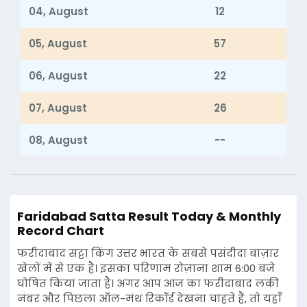
04, August
12
05, August
57
06, August
22
07, August
26
08, August
--
Faridabad Satta Result Today & Monthly
Record Chart
फरीदाबाद सट्टा किंग उत्तर भारत के सबसे पसंदीदा बाज़ार
खेलों में से एक है। इसका परिणाम रोज़ाना शाम 6:00 बजे
घोषित किया जाता है। अगर आप आज का फरीदाबाद लकी
नंबर और पिछला ऑल-मंथ रिकॉर्ड देखना चाहते हैं, तो यहाँ