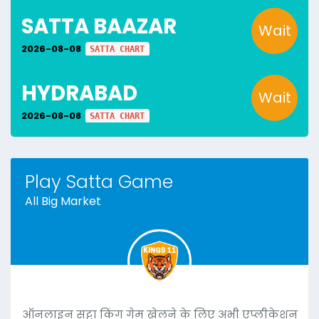
SATTA BAAZAR
Wait
2026-08-08
SATTA CHART
HYDRABAD
Wait
2026-08-08
SATTA CHART
Play Satta Game
All Big Market
ऑनलाइन सट्टा किंग गेम खेलने के लिए अभी एप्लीकेशन