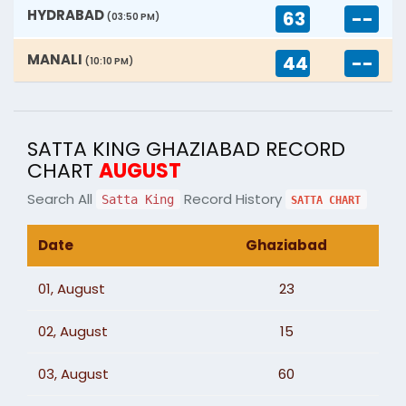
HYDRABAD
63
--
(03:50 PM)
MANALI
44
--
(10:10 PM)
SATTA KING GHAZIABAD RECORD
CHART
AUGUST
Search All
Record History
Satta King
SATTA CHART
Date
Ghaziabad
01, August
23
02, August
15
03, August
60