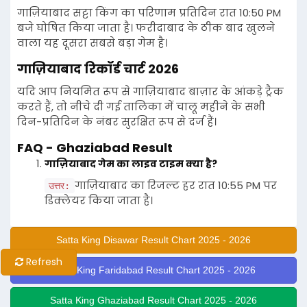
गाज़ियाबाद सट्टा किंग का परिणाम प्रतिदिन रात 10:50 PM
बजे घोषित किया जाता है। फरीदाबाद के ठीक बाद खुलने
वाला यह दूसरा सबसे बड़ा गेम है।
गाज़ियाबाद रिकॉर्ड चार्ट 2026
यदि आप नियमित रूप से गाज़ियाबाद बाज़ार के आंकड़े ट्रैक
करते हैं, तो नीचे दी गई तालिका में चालू महीने के सभी
दिन-प्रतिदिन के नंबर सुरक्षित रूप से दर्ज हैं।
FAQ - Ghaziabad Result
गाज़ियाबाद गेम का लाइव टाइम क्या है?
गाज़ियाबाद का रिजल्ट हर रात 10:55 PM पर
उत्तर:
डिक्लेयर किया जाता है।
Satta King Disawar Result Chart 2025 - 2026
Refresh
Satta King Faridabad Result Chart 2025 - 2026
Satta King Ghaziabad Result Chart 2025 - 2026