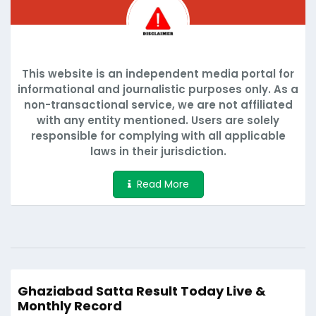
This website is an independent media portal for
informational and journalistic purposes only. As a
non-transactional service, we are not affiliated
with any entity mentioned. Users are solely
responsible for complying with all applicable
laws in their jurisdiction.
Read More
Ghaziabad Satta Result Today Live &
Monthly Record