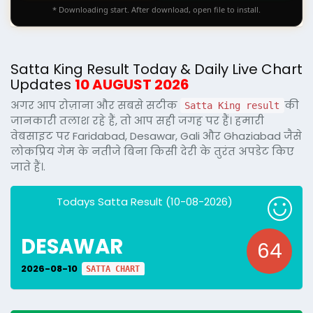
* Downloading start. After download, open file to install.
Satta King Result Today & Daily Live Chart
Updates
10 AUGUST 2026
अगर आप रोज़ाना और सबसे सटीक
की
Satta King result
जानकारी तलाश रहे हैं, तो आप सही जगह पर हैं। हमारी
वेबसाइट पर Faridabad, Desawar, Gali और Ghaziabad जैसे
लोकप्रिय गेम के नतीजे बिना किसी देरी के तुरंत अपडेट किए
जाते हैं।.
Todays Satta Result (10-08-2026)
DESAWAR
64
2026-08-10
SATTA CHART